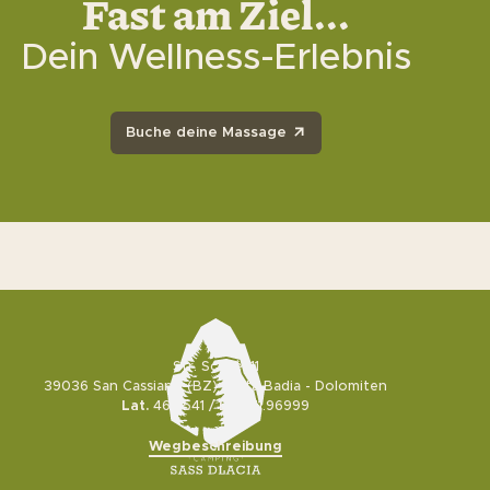
Fast am Ziel...
Dein Wellness-Erlebnis
Buche deine Massage
Natura
Wellness Centre
+39 0471 849527
info@sassdlacia.com
Entdecke mehr
Str. Sciarè, 11
39036 San Cassiano (BZ) - Alta Badia - Dolomiten
Lat.
46.5541 /
Lng.
11.96999
Wegbeschreibung